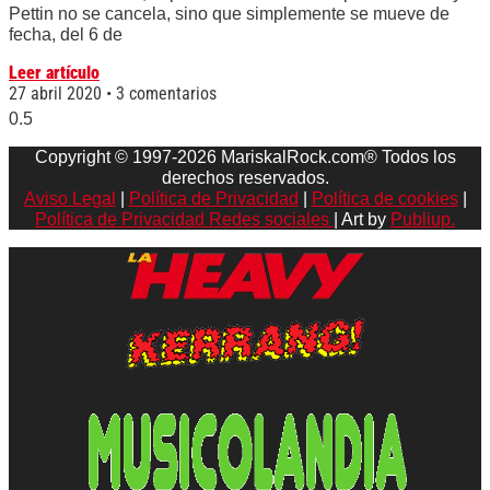
Pettin no se cancela, sino que simplemente se mueve de
fecha, del 6 de
Leer artículo
27 abril 2020
3 comentarios
Copyright © 1997-2026 MariskalRock.com® Todos los
derechos reservados.
Aviso Legal
|
Política de Privacidad
|
Política de cookies
|
Política de Privacidad Redes sociales
| Art by
Publiup.