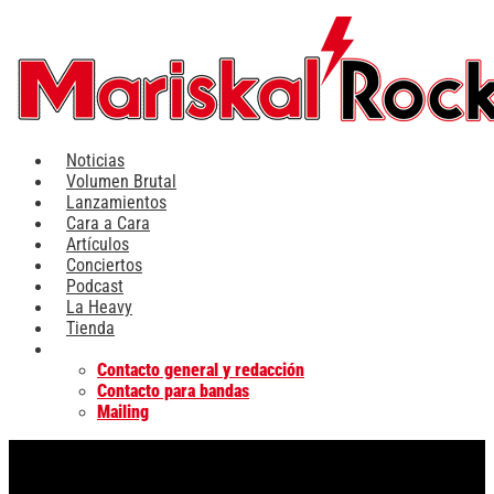
Ir
al
contenido
Noticias
Volumen Brutal
Lanzamientos
Cara a Cara
Artículos
Conciertos
Podcast
La Heavy
Tienda
Contacta
Contacto general y redacción
Contacto para bandas
Mailing