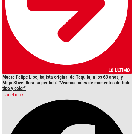
LO ÚLTIMO
Muere Felipe Lipe, bajista original de Tequila, a los 68 años, y
Alejo Stivel llora su pérdida: “Vivimos miles de momentos de todo
tipo y color”
Facebook