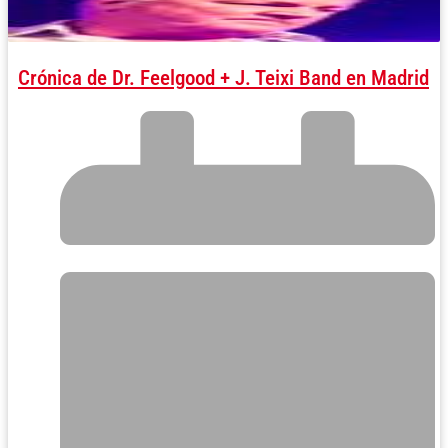
Crónica de Dr. Feelgood + J. Teixi Band en Madrid