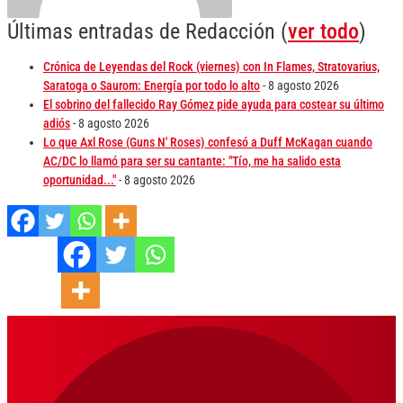
Últimas entradas de Redacción
(
ver todo
)
Crónica de Leyendas del Rock (viernes) con In Flames, Stratovarius,
Saratoga o Saurom: Energía por todo lo alto
- 8 agosto 2026
El sobrino del fallecido Ray Gómez pide ayuda para costear su último
adiós
- 8 agosto 2026
Lo que Axl Rose (Guns N' Roses) confesó a Duff McKagan cuando
AC/DC lo llamó para ser su cantante: "Tío, me ha salido esta
oportunidad..."
- 8 agosto 2026