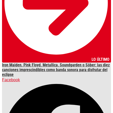
LO ÚLTIMO
Iron Maiden, Pink Floyd, Metallica, Soundgarden o Sôber: las diez
canciones imprescindibles como banda sonora para disfrutar del
eclipse
Facebook