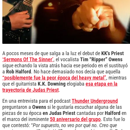
A pocos meses de que salga a la luz el debut de
KK’s Priest
‘Sermons Of The Sinner’
, el vocalista
Tim “Ripper” Owens
sigue echando la vista atrás hacia ese periodo en el sustituyó
a
Rob Halford
. No hace demasiado nos decía que aquella
“posiblemente fue la peor época del heavy metal”
, mientras
que el guitarrista
K.K. Downing
elogiaba
esa etapa en la
trayectoria de Judas Priest
.
En una entrevista para el podcast
Thunder Underground
preguntaron a
Owens
si le gustaría escuchar alguna de las
piezas de su época
en Judas Priest
cantadas por
Halford
en
el marco del inminente
50 aniversario del grupo
. Esto fue lo
que contestó: “
Por supuesto, no veo por qué no. Creo que