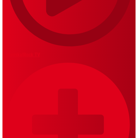
MariskalRock TV