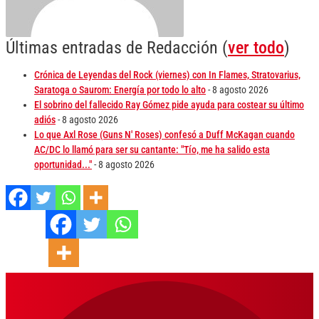
Últimas entradas de Redacción
(
ver todo
)
Crónica de Leyendas del Rock (viernes) con In Flames, Stratovarius,
Saratoga o Saurom: Energía por todo lo alto
- 8 agosto 2026
El sobrino del fallecido Ray Gómez pide ayuda para costear su último
adiós
- 8 agosto 2026
Lo que Axl Rose (Guns N' Roses) confesó a Duff McKagan cuando
AC/DC lo llamó para ser su cantante: "Tío, me ha salido esta
oportunidad..."
- 8 agosto 2026