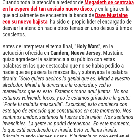
Cuando toda la atención alrededor de
Megadeth se centraba
en la espera del tan ansiado nuevo disco
, y en la gira en la
que actualmente se encuentra la banda de
Dave Mustaine
con su nuevo bajista
, ha sido el propio líder el encargado de
desviar la atención hacia otros temas en uno de sus últimos
conciertos.
Antes de interpretar el tema final,
"Holy Wars"
, en la
actuación ofrecida en
Candem, Nueva Jersey
, Mustaine
quiso agradecer la asistencia a su público con estas
palabras en las que destacaba que no se había pedido a
nadie que se pusiera la mascarilla, y subrayaba la palabra
tiranía:
"Solo quiero deciros lo genial que es. Mirad a vuestro
alrededor. Mirad a la derecha, a la izquierda, y ved lo
maravilloso que es esto. Estamos todos aquí juntos. No nos
estamos volviendo locos, y no le estamos gritando a la gente:
"Ponte tu maldita mascarilla". Escuchad, esto comienza con
este tipo de emoción que construimos en este momento. Nos
sentimos unidos, sentimos la fuerza de la unión. Nos sentimos
invencibles. La gente no podrá detenernos. En este momento,
lo que está sucediendo es tiranía. Esto se llama tiranía.
Búscalo cuando llegues a casa. Y la tiranía no solo está en el