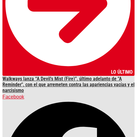
LO ÚLTIMO
Walkways lanza “A Devil's Mist (Fire)”, último adelanto de "A
Reminder", con el que arremeten contra las apariencias vacías y el
narcisismo
Facebook