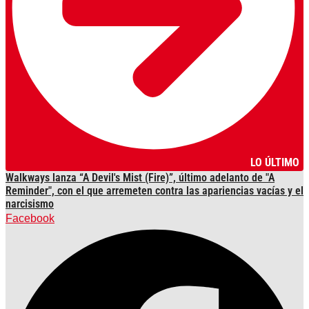
LO ÚLTIMO
Walkways lanza “A Devil's Mist (Fire)”, último adelanto de "A
Reminder", con el que arremeten contra las apariencias vacías y el
narcisismo
Facebook