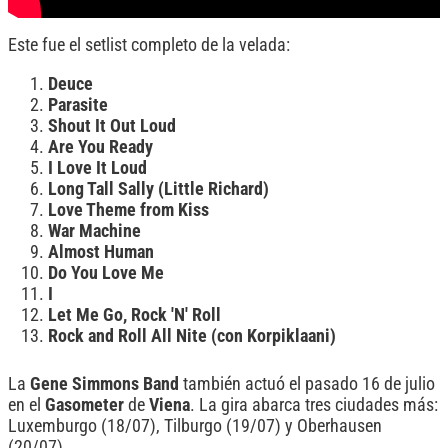
Este fue el setlist completo de la velada:
Deuce
Parasite
Shout It Out Loud
Are You Ready
I Love It Loud
Long Tall Sally (Little Richard)
Love Theme from Kiss
War Machine
Almost Human
Do You Love Me
I
Let Me Go, Rock 'N' Roll
Rock and Roll All Nite (con Korpiklaani)
La
Gene Simmons Band
también actuó el pasado 16 de julio
en el
Gasometer
de
Viena
. La gira abarca tres ciudades más:
Luxemburgo (18/07), Tilburgo (19/07) y Oberhausen
(20/07).