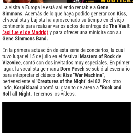
La visita a Europa le está saliendo rentable a
Gene
Simmons
. Además de lo que haya podido generar con
Kiss
,
el vocalista y bajista ha aprovechado su tiempo en el viejo
continente para realizar varios actos de entrega de
The
Vault
(así fue el de Madrid)
y para ofrecer una minigira con su
Gene Simmons Band.
En la primera actuación de esta serie de conciertos, la cual
tuvo lugar el 15 de julio en el festival
Masters
of Rock
de
Vizovice
, contó con dos invitados muy especiales. En primer
lugar, la vocalista germana
Doro
Pesch
se subió al escenario
para interpretar el clásico de
Kiss
"War Machine"
,
perteneciente al
'Creatures of the Night'
del
82
. Por otro
lado,
Korpiklaani
aportó su granito de arena a
"Rock and
Roll all Night
.
Tenemos los vídeos: