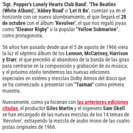
'Sgt. Pepper's Lonely Hearts Club Band'
,
'The Beatles
(White Album)', 'Abbey Road'
o
'Let It Be'
, cuentan ya en el
horizonte con un nuevo alumbramiento, el que llegará el
28
de octubre
con el álbum
'Revolver'
, el que nos regaló joyas
como
"Eleanor Rigby"
o la popular
"Yellow Submarine"
,
como protagonista.
56 años han pasado desde que el 5 de agosto de 1966 viera
la luz el séptimo álbum de los
Lennon, McCartney, Harrison
y Starr
, el que precedió al abandono de la banda de las giras
para centrarse en la composición y grabación de su música;
y el próximo otoño tendremos las nuevas ediciones
especiales en estéreo y mezclas Dolby Atmos del disco que
se ha comenzado a presentar con
"Taxman"
como primera
muestra.
Nuevamente, como ya hicieran con
las anteriores ediciones
citadas
, el productor
Giles Martin
y el ingeniero
Sam Okell
se han encargado de las nuevas mezclas de los 14 temas de
'Revolver', extrayendo la mezcla de audio mono de las cuatro
pistas originales de 1966.