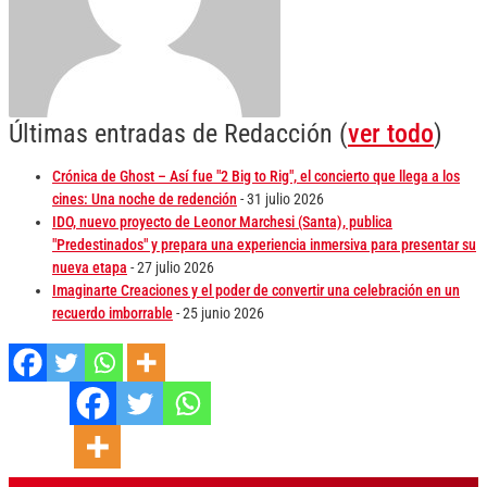
Últimas entradas de Redacción
(
ver todo
)
Crónica de Ghost – Así fue "2 Big to Rig", el concierto que llega a los
cines: Una noche de redención
- 31 julio 2026
IDO, nuevo proyecto de Leonor Marchesi (Santa), publica
"Predestinados" y prepara una experiencia inmersiva para presentar su
nueva etapa
- 27 julio 2026
Imaginarte Creaciones y el poder de convertir una celebración en un
recuerdo imborrable
- 25 junio 2026