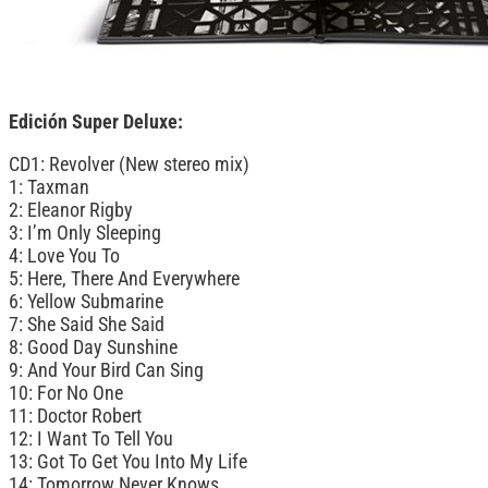
Edición Super Deluxe:
CD1: Revolver (New stereo mix)
1: Taxman
2: Eleanor Rigby
3: I’m Only Sleeping
4: Love You To
5: Here, There And Everywhere
6: Yellow Submarine
7: She Said She Said
8: Good Day Sunshine
9: And Your Bird Can Sing
10: For No One
11: Doctor Robert
12: I Want To Tell You
13: Got To Get You Into My Life
14: Tomorrow Never Knows