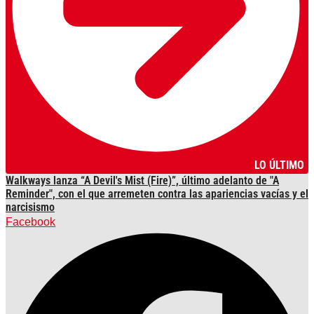
LO ÚLTIMO
Walkways lanza “A Devil's Mist (Fire)”, último adelanto de "A
Reminder", con el que arremeten contra las apariencias vacías y el
narcisismo
Facebook