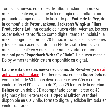
Todas las nuevas ediciones del álbum incluirán la nueva
mezcla en estéreo, a la que la tecnología desarrollada por el
premiado equipo de sonido liderado por
Emile de la Rey
, de
la compañía de
Peter Jackson, Jackson’s WingNut Films
Productions Ltd.
, ha dotado de nueva vida. Además, los sets
Super Deluxe, tanto físico como digital, también incluirán la
mezcla original en mono, 28 tomas iniciales de las sesiones
y tres demos caseras junto a un EP de cuatro temas con
mezclas en estéreo y mezclas remasterizadas en mono
original para
“Paperback Writer”
y
“Rain”
. La nueva mezcla
Dolby Atmos también estará disponible en digital.
La preventa de estas nuevas ediciones de 'Revolver' ya
está
activa en este enlace
. Tendremos una edición
Super Deluxe
con un total de 63 temas divididos en cinco CDs o cuatro
vinilos más el EP en vinilo de 7'', los 29 temas de la
edición
Deluxe
en un doble CD acompañado por un libreto de 40
páginas; y los 14 temas de la
Special Edition Standard
,
disponible en CD, vinilo, formato digital y edición limitada en
vinilo ilustrado.