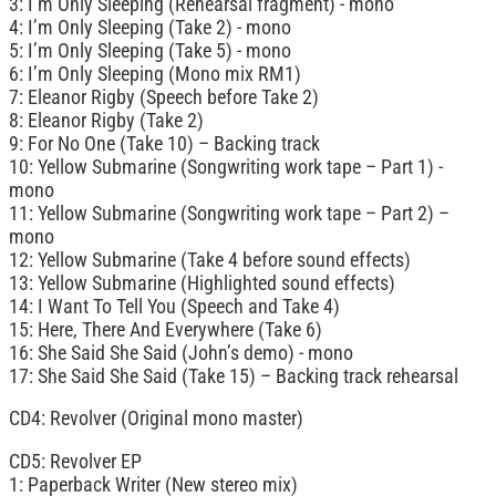
3: I’m Only Sleeping (Rehearsal fragment) - mono
4: I’m Only Sleeping (Take 2) - mono
5: I’m Only Sleeping (Take 5) - mono
6: I’m Only Sleeping (Mono mix RM1)
7: Eleanor Rigby (Speech before Take 2)
8: Eleanor Rigby (Take 2)
9: For No One (Take 10) – Backing track
10: Yellow Submarine (Songwriting work tape – Part 1) -
mono
11: Yellow Submarine (Songwriting work tape – Part 2) –
mono
12: Yellow Submarine (Take 4 before sound effects)
13: Yellow Submarine (Highlighted sound effects)
14: I Want To Tell You (Speech and Take 4)
15: Here, There And Everywhere (Take 6)
16: She Said She Said (John’s demo) - mono
17: She Said She Said (Take 15) – Backing track rehearsal
CD4: Revolver (Original mono master)
CD5: Revolver EP
1: Paperback Writer (New stereo mix)