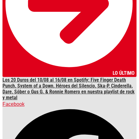
LO ÚLTIMO
Los 20 Duros del 10/08 al 16/08 en Spotify: Five Finger Death
Punch, System of a Down, Héroes del Silencio, Ska-P, Cinderella,
Dare, Sôber o Gus G. & Ronnie Romero en nuestra playlist de rock
y metal
Facebook