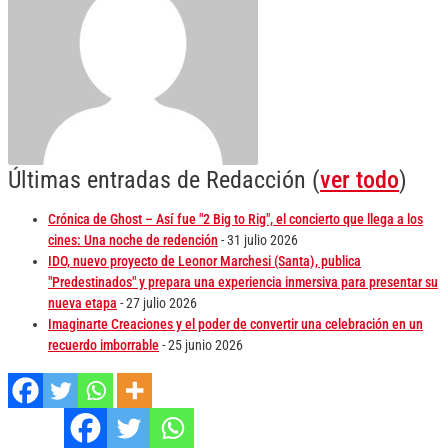
Últimas entradas de Redacción
(
ver todo
)
Crónica de Ghost – Así fue "2 Big to Rig", el concierto que llega a los
cines: Una noche de redención
- 31 julio 2026
IDO, nuevo proyecto de Leonor Marchesi (Santa), publica
"Predestinados" y prepara una experiencia inmersiva para presentar su
nueva etapa
- 27 julio 2026
Imaginarte Creaciones y el poder de convertir una celebración en un
recuerdo imborrable
- 25 junio 2026