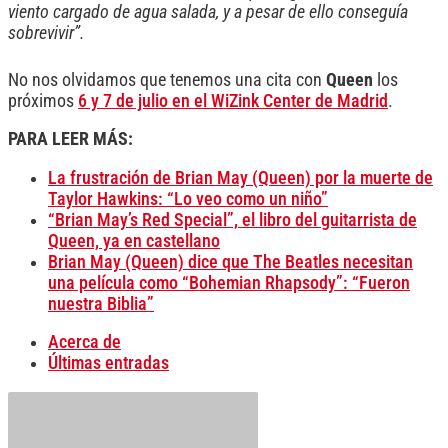
viento cargado de agua salada, y a pesar de ello conseguía
sobrevivir”.
No nos olvidamos que tenemos una cita con
Queen
los
próximos
6 y 7 de julio en el WiZink Center de Madrid
.
PARA LEER MÁS:
La frustración de Brian May (Queen) por la muerte de
Taylor Hawkins: “Lo veo como un niño”
“Brian May’s Red Special”, el libro del guitarrista de
Queen, ya en castellano
Brian May (Queen) dice que The Beatles necesitan
una película como “Bohemian Rhapsody”: “Fueron
nuestra Biblia”
Acerca de
Últimas entradas