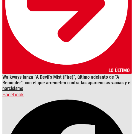
LO ÚLTIMO
Walkways lanza “A Devil's Mist (Fire)”, último adelanto de "A
Reminder", con el que arremeten contra las apariencias vacías y el
narcisismo
Facebook