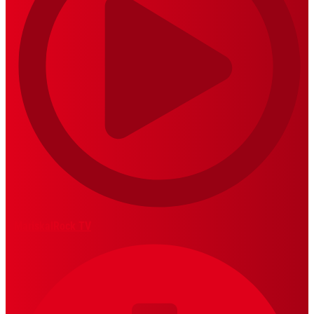
MariskalRock TV