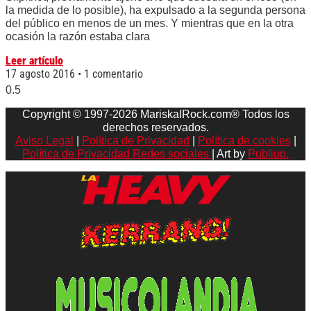
la medida de lo posible), ha expulsado a la segunda persona
del público en menos de un mes. Y mientras que en la otra
ocasión la razón estaba clara
Leer artículo
17 agosto 2016
1 comentario
Copyright © 1997-2026 MariskalRock.com® Todos los
derechos reservados.
Aviso Legal
|
Política de Privacidad
|
Política de cookies
|
Política de Privacidad Redes sociales
| Art by
Publiup.