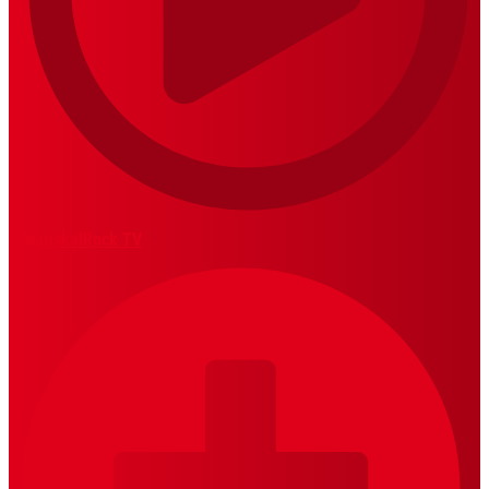
MariskalRock TV