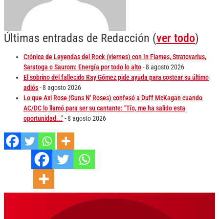
Últimas entradas de Redacción
(
ver todo
)
Crónica de Leyendas del Rock (viernes) con In Flames, Stratovarius,
Saratoga o Saurom: Energía por todo lo alto
- 8 agosto 2026
El sobrino del fallecido Ray Gómez pide ayuda para costear su último
adiós
- 8 agosto 2026
Lo que Axl Rose (Guns N' Roses) confesó a Duff McKagan cuando
AC/DC lo llamó para ser su cantante: "Tío, me ha salido esta
oportunidad..."
- 8 agosto 2026