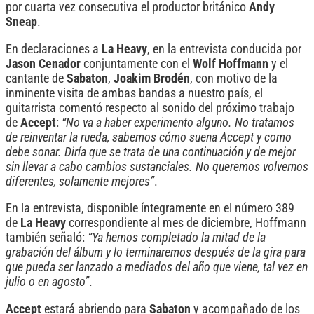
por cuarta vez consecutiva el productor británico
Andy
Sneap
.
En declaraciones a
La Heavy
, en la entrevista conducida por
Jason Cenador
conjuntamente con el
Wolf Hoffmann
y el
cantante de
Sabaton
,
Joakim Brodén
, con motivo de la
inminente visita de ambas bandas a nuestro país, el
guitarrista comentó respecto al sonido del próximo trabajo
de
Accept
:
“No va a haber experimento alguno. No tratamos
de reinventar la rueda, sabemos cómo suena Accept y como
debe sonar. Diría que se trata de una continuación y de mejor
sin llevar a cabo cambios sustanciales. No queremos volvernos
diferentes, solamente mejores”
.
En la entrevista, disponible íntegramente en el número 389
de
La Heavy
correspondiente al mes de diciembre, Hoffmann
también señaló:
“Ya hemos completado la mitad de la
grabación del álbum y lo terminaremos después de la gira para
que pueda ser lanzado a mediados del año que viene, tal vez en
julio o en agosto”
.
Accept
estará abriendo para
Sabaton
y acompañado de los