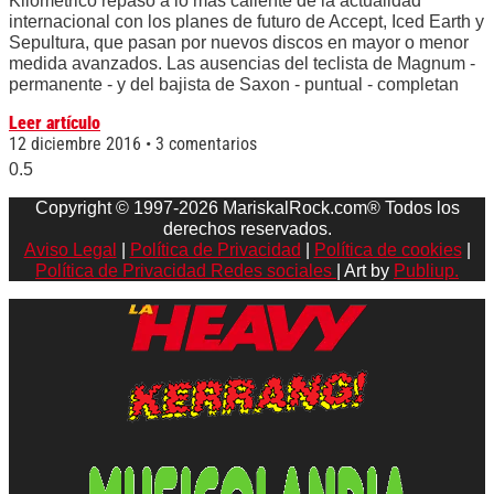
Kilométrico repaso a lo más caliente de la actualidad
internacional con los planes de futuro de Accept, Iced Earth y
Sepultura, que pasan por nuevos discos en mayor o menor
medida avanzados. Las ausencias del teclista de Magnum -
permanente - y del bajista de Saxon - puntual - completan
Leer artículo
12 diciembre 2016
3 comentarios
Copyright © 1997-2026 MariskalRock.com® Todos los
derechos reservados.
Aviso Legal
|
Política de Privacidad
|
Política de cookies
|
Política de Privacidad Redes sociales
| Art by
Publiup.