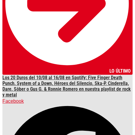
LO ÚLTIMO
Los 20 Duros del 10/08 al 16/08 en Spotify: Five Finger Death
Punch, System of a Down, Héroes del Silencio, Ska-P, Cinderella,
Dare, Sôber o Gus G. & Ronnie Romero en nuestra playlist de rock
y metal
Facebook