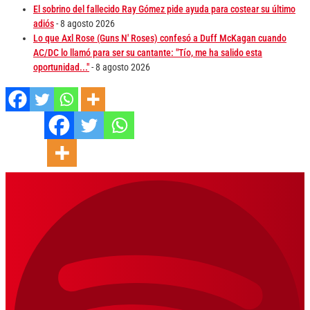
El sobrino del fallecido Ray Gómez pide ayuda para costear su último
adiós
- 8 agosto 2026
Lo que Axl Rose (Guns N' Roses) confesó a Duff McKagan cuando
AC/DC lo llamó para ser su cantante: "Tío, me ha salido esta
oportunidad..."
- 8 agosto 2026