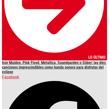
LO ÚLTIMO
Iron Maiden, Pink Floyd, Metallica, Soundgarden o Sôber: las diez
canciones imprescindibles como banda sonora para disfrutar del
eclipse
Facebook