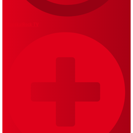
MariskalRock TV