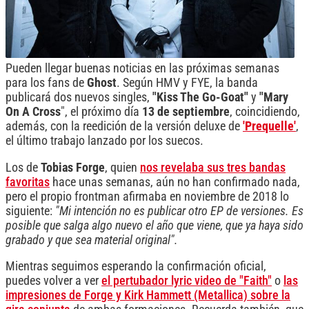
Pueden llegar buenas noticias en las próximas semanas
para los fans de
Ghost
. Según HMV y FYE, la banda
publicará dos nuevos singles,
"Kiss The Go-Goat"
y
"Mary
On A Cross
", el próximo día
13 de septiembre
, coincidiendo,
además, con la reedición de la versión deluxe de
'Prequelle'
,
el último trabajo lanzado por los suecos.
Los de
Tobias Forge
, quien
nos revelaba sus tres bandas
favoritas
hace unas semanas, aún no han confirmado nada,
pero el propio frontman afirmaba en noviembre de 2018 lo
siguiente:
"Mi intención no es publicar otro EP de versiones. Es
posible que salga algo nuevo el año que viene, que ya haya sido
grabado y que sea material original".
Mientras seguimos esperando la confirmación oficial,
puedes volver a ver
el pertubador lyric video de "Faith"
o
las
impresiones de Forge y Kirk Hammett (Metallica) sobre la