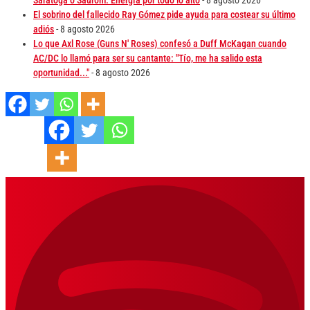
El sobrino del fallecido Ray Gómez pide ayuda para costear su último
adiós
- 8 agosto 2026
Lo que Axl Rose (Guns N' Roses) confesó a Duff McKagan cuando
AC/DC lo llamó para ser su cantante: "Tío, me ha salido esta
oportunidad..."
- 8 agosto 2026