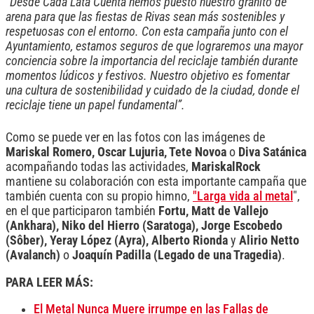
“Desde Cada Lata Cuenta hemos puesto nuestro granito de
arena para que las fiestas de Rivas sean más sostenibles y
respetuosas con el entorno. Con esta campaña junto con el
Ayuntamiento, estamos seguros de que lograremos una mayor
conciencia sobre la importancia del reciclaje también durante
momentos lúdicos y festivos. Nuestro objetivo es fomentar
una cultura de sostenibilidad y cuidado de la ciudad, donde el
reciclaje tiene un papel fundamental”.
Como se puede ver en las fotos con las imágenes de
Mariskal Romero, Oscar Lujuria, Tete Novoa
o
Diva Satánica
acompañando todas las actividades,
MariskalRock
mantiene su colaboración con esta importante campaña que
también cuenta con su propio himno,
"Larga vida al metal
",
en el que participaron también
Fortu, Matt de Vallejo
(Ankhara), Niko del Hierro (Saratoga), Jorge Escobedo
(Sôber), Yeray López (Ayra), Alberto Rionda
y
Alirio Netto
(Avalanch)
o
Joaquín Padilla (Legado de una Tragedia)
.
PARA LEER MÁS:
El Metal Nunca Muere irrumpe en las Fallas de