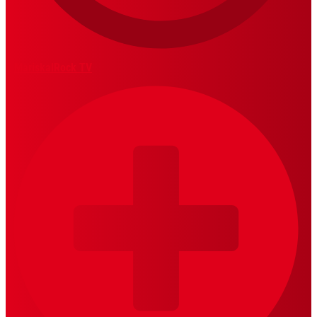
MariskalRock TV