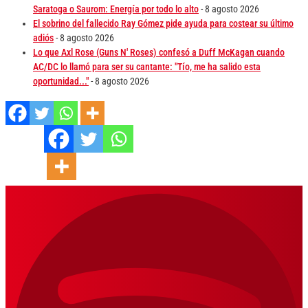
Saratoga o Saurom: Energía por todo lo alto
- 8 agosto 2026
El sobrino del fallecido Ray Gómez pide ayuda para costear su último
adiós
- 8 agosto 2026
Lo que Axl Rose (Guns N' Roses) confesó a Duff McKagan cuando
AC/DC lo llamó para ser su cantante: "Tío, me ha salido esta
oportunidad..."
- 8 agosto 2026