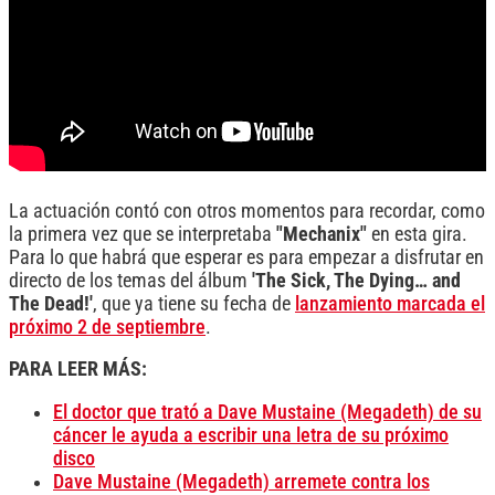
La actuación contó con otros momentos para recordar, como
la primera vez que se interpretaba
"Mechanix"
en esta gira.
Para lo que habrá que esperar es para empezar a disfrutar en
directo de los temas del álbum
'The Sick, The Dying… and
The Dead!'
, que ya tiene su fecha de
lanzamiento marcada el
próximo 2 de septiembre
.
PARA LEER MÁS:
El doctor que trató a Dave Mustaine (Megadeth) de su
cáncer le ayuda a escribir una letra de su próximo
disco
Dave Mustaine (Megadeth) arremete contra los