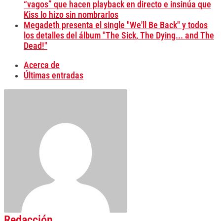
“vagos” que hacen playback en directo e insinúa que
Kiss lo hizo sin nombrarlos
Megadeth presenta el single "We'll Be Back" y todos
los detalles del álbum "The Sick, The Dying... and The
Dead!"
Acerca de
Últimas entradas
Redacción