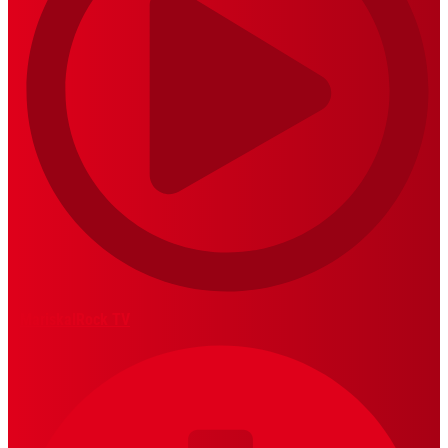
MariskalRock TV