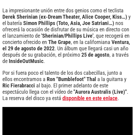
La impresionante unión entre dos genios como el teclista
Derek Sherinian (ex-Dream Theater, Alice Cooper, Kiss…)
y
el batería
Simon Phillips (Toto, Asia, Joe Satriani…)
nos
ofrecerá la ocasión de disfrutar de su música en directo con
el lanzamiento de
'Sherinian/Phillips Live'
, que recogerá en
concierto ofrecido en
The Grape
, en la californiana
Ventura,
el 29 de agosto de 2022
. Un álbum que llegará casi un año
después de su grabación, el próximo
25 de agosto
, a través
de
InsideOutMusic
.
Por si fuera poco el talento de los dos cabecillas, junto a
ellos encontramos a
Ron "Bumblefoot" Thal
a la guitarra y
Ric Fierabracci
al bajo. El primer adelanto de este
espectáculo llega con el vídeo de
"Aurora Australis (Live)"
.
La reserva del disco ya está
disponible en este enlace
.