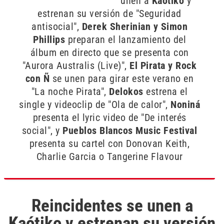
unen a
Kaotiko
y
estrenan su versión de "Seguridad
antisocial",
Derek Sherinian y Simon
Phillips
preparan el lanzamiento del
álbum en directo que se presenta con
"Aurora Australis (Live)",
El Pirata y Rock
con Ñ
se unen para girar este verano en
"La noche Pirata",
Delokos
estrena el
single y videoclip de "Ola de calor",
Noniná
presenta el lyric video de "De interés
social", y
Pueblos Blancos Music Festival
presenta su cartel con Donovan Keith,
Charlie Garcia o Tangerine Flavour
Reincidentes se unen a
Kaótiko y estrenan su versión