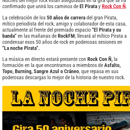
Noches del mejor rock están aseguradas en la gira que se ha
confirmado que unirá los caminos de
El Pirata
y
Rock Con Ñ
.
La celebración de los
50 años de carrera
del gran Pirata,
mítico periodista del rock, amigo y colaborador de esta casa,
actualmente al frente del premiado espacio
"El Pirata y su
banda"
en las mañanas de
RockFM
, llevará al mítico Pirata a
condensar esos 50 años de rock en poderosas sesiones en
"La noche Pirata".
La música en directo estará presente con
Rock Con Ñ,
la
formación en la que encontramos a miembros de
Asfalto,
Topo, Burning, Sangre Azul o Cráneo
, que repasa en sus
poderosas descargas lo mejor de la historia de nuestro rock.