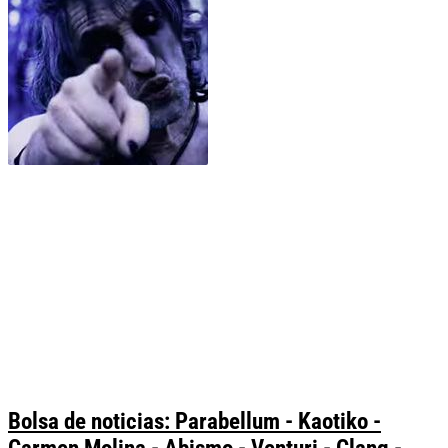
Bolsa de noticias: Parabellum - Kaotiko -