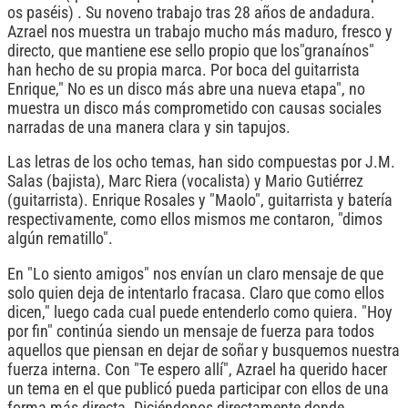
os paséis) . Su noveno trabajo tras 28 años de andadura.
Azrael nos muestra un trabajo mucho más maduro, fresco y
directo, que mantiene ese sello propio que los"granaínos"
han hecho de su propia marca. Por boca del guitarrista
Enrique," No es un disco más abre una nueva etapa", no
muestra un disco más comprometido con causas sociales
narradas de una manera clara y sin tapujos.
Las letras de los ocho temas, han sido compuestas por J.M.
Salas (bajista), Marc Riera (vocalista) y Mario Gutiérrez
(guitarrista). Enrique Rosales y "Maolo", guitarrista y batería
respectivamente, como ellos mismos me contaron, "dimos
algún rematillo".
En "Lo siento amigos" nos envían un claro mensaje de que
solo quien deja de intentarlo fracasa. Claro que como ellos
dicen," luego cada cual puede entenderlo como quiera. "Hoy
por fin" continúa siendo un mensaje de fuerza para todos
aquellos que piensan en dejar de soñar y busquemos nuestra
fuerza interna. Con "Te espero allí", Azrael ha querido hacer
un tema en el que publicó pueda participar con ellos de una
forma más directa. Diciéndonos directamente donde