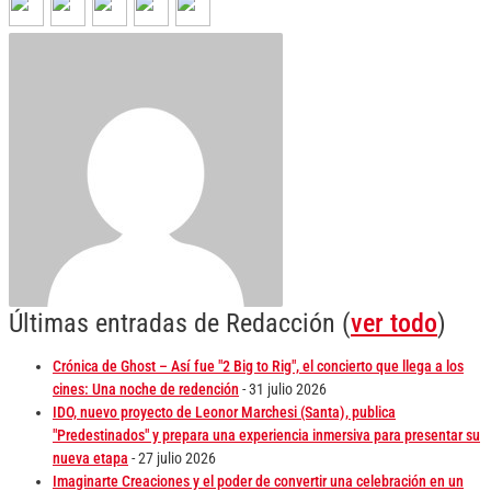
Últimas entradas de Redacción
(
ver todo
)
Crónica de Ghost – Así fue "2 Big to Rig", el concierto que llega a los
cines: Una noche de redención
- 31 julio 2026
IDO, nuevo proyecto de Leonor Marchesi (Santa), publica
"Predestinados" y prepara una experiencia inmersiva para presentar su
nueva etapa
- 27 julio 2026
Imaginarte Creaciones y el poder de convertir una celebración en un