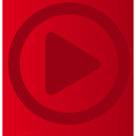
MariskalRock TV