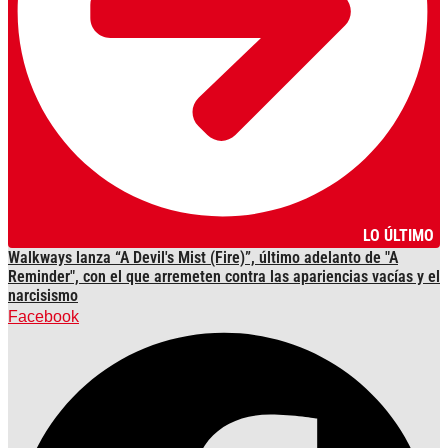
LO ÚLTIMO
Walkways lanza “A Devil's Mist (Fire)”, último adelanto de "A
Reminder", con el que arremeten contra las apariencias vacías y el
narcisismo
Facebook