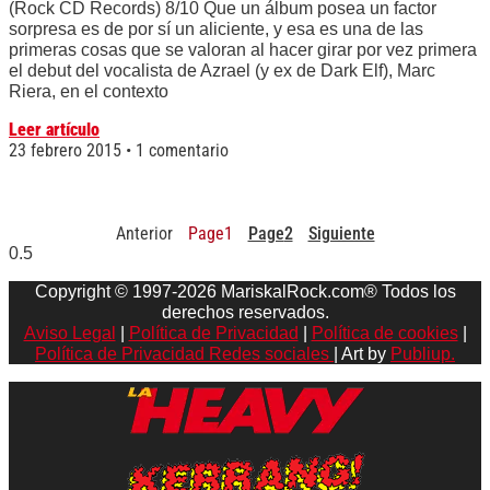
(Rock CD Records) 8/10 Que un álbum posea un factor
sorpresa es de por sí un aliciente, y esa es una de las
primeras cosas que se valoran al hacer girar por vez primera
el debut del vocalista de Azrael (y ex de Dark Elf), Marc
Riera, en el contexto
Leer artículo
23 febrero 2015
1 comentario
Anterior
Page
1
Page
2
Siguiente
Copyright © 1997-2026 MariskalRock.com® Todos los
derechos reservados.
Aviso Legal
|
Política de Privacidad
|
Política de cookies
|
Política de Privacidad Redes sociales
| Art by
Publiup.