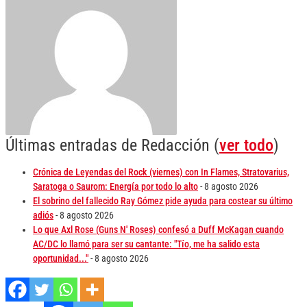
Últimas entradas de Redacción
(
ver todo
)
Crónica de Leyendas del Rock (viernes) con In Flames, Stratovarius,
Saratoga o Saurom: Energía por todo lo alto
- 8 agosto 2026
El sobrino del fallecido Ray Gómez pide ayuda para costear su último
adiós
- 8 agosto 2026
Lo que Axl Rose (Guns N' Roses) confesó a Duff McKagan cuando
AC/DC lo llamó para ser su cantante: "Tío, me ha salido esta
oportunidad..."
- 8 agosto 2026