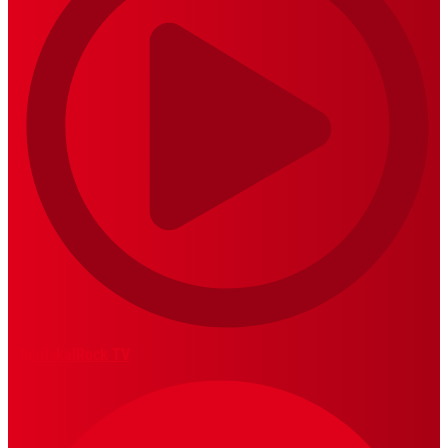
MariskalRock TV