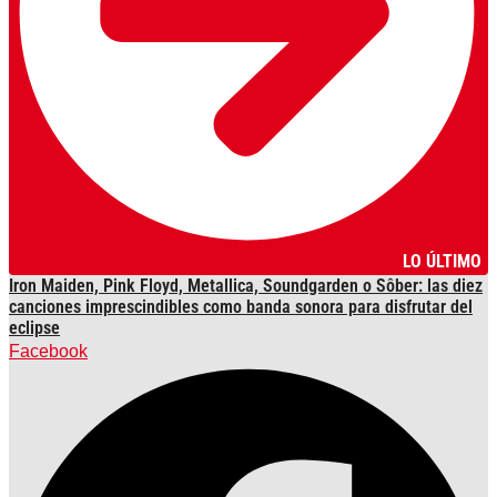
LO ÚLTIMO
Iron Maiden, Pink Floyd, Metallica, Soundgarden o Sôber: las diez
canciones imprescindibles como banda sonora para disfrutar del
eclipse
Facebook