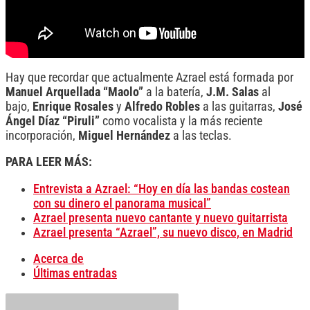
Hay que recordar que actualmente Azrael está formada por
Manuel Arquellada “Maolo”
a la batería,
J.M. Salas
al
bajo,
Enrique Rosales
y
Alfredo Robles
a las guitarras,
José
Ángel Díaz “Piruli”
como vocalista y la más reciente
incorporación,
Miguel Hernández
a las teclas.
PARA LEER MÁS:
Entrevista a Azrael: “Hoy en día las bandas costean
con su dinero el panorama musical”
Azrael presenta nuevo cantante y nuevo guitarrista
Azrael presenta “Azrael”, su nuevo disco, en Madrid
Acerca de
Últimas entradas