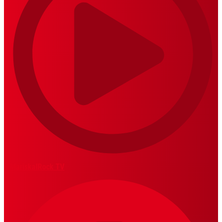
MariskalRock TV