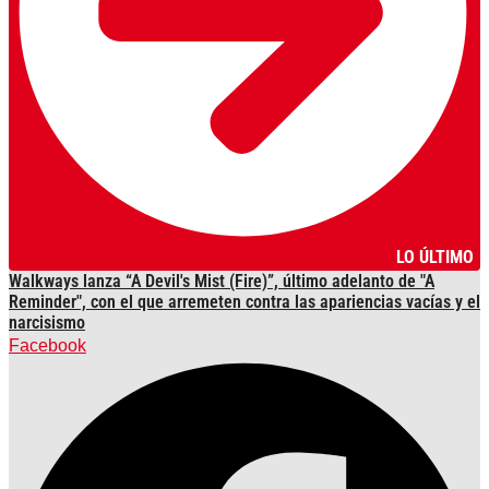
LO ÚLTIMO
Walkways lanza “A Devil's Mist (Fire)”, último adelanto de "A
Reminder", con el que arremeten contra las apariencias vacías y el
narcisismo
Facebook