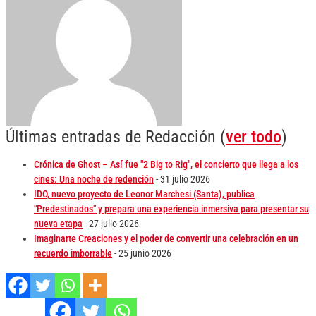
Últimas entradas de Redacción
(
ver todo
)
Crónica de Ghost – Así fue "2 Big to Rig", el concierto que llega a los
cines: Una noche de redención
- 31 julio 2026
IDO, nuevo proyecto de Leonor Marchesi (Santa), publica
"Predestinados" y prepara una experiencia inmersiva para presentar su
nueva etapa
- 27 julio 2026
Imaginarte Creaciones y el poder de convertir una celebración en un
recuerdo imborrable
- 25 junio 2026