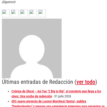
¡Síguenos!
Últimas entradas de Redacción
(
ver todo
)
Crónica de Ghost – Así fue "2 Big to Rig", el concierto que llega a los
cines: Una noche de redención
- 31 julio 2026
IDO, nuevo proyecto de Leonor Marchesi (Santa), publica
"Predestinados" y prepara una experiencia inmersiva para presentar su