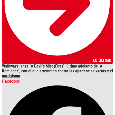
LO ÚLTIMO
Walkways lanza “A Devil's Mist (Fire)”, último adelanto de "A
Reminder", con el que arremeten contra las apariencias vacías y el
narcisismo
Facebook