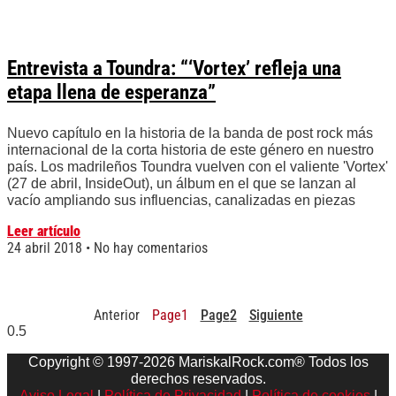
Entrevista a Toundra: “‘Vortex’ refleja una
etapa llena de esperanza”
Nuevo capítulo en la historia de la banda de post rock más
internacional de la corta historia de este género en nuestro
país. Los madrileños Toundra vuelven con el valiente 'Vortex'
(27 de abril, InsideOut), un álbum en el que se lanzan al
vacío ampliando sus influencias, canalizadas en piezas
Leer artículo
24 abril 2018
No hay comentarios
Anterior
Page
1
Page
2
Siguiente
Copyright © 1997-2026 MariskalRock.com® Todos los
derechos reservados.
Aviso Legal
|
Política de Privacidad
|
Política de cookies
|