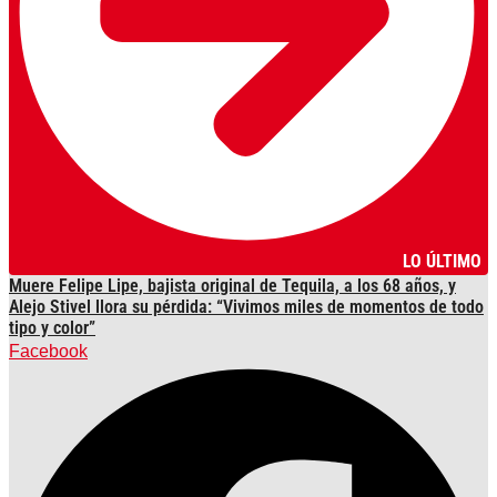
LO ÚLTIMO
Muere Felipe Lipe, bajista original de Tequila, a los 68 años, y
Alejo Stivel llora su pérdida: “Vivimos miles de momentos de todo
tipo y color”
Facebook