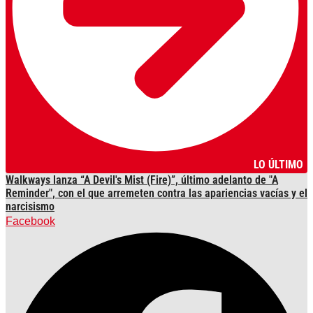
LO ÚLTIMO
Walkways lanza “A Devil's Mist (Fire)”, último adelanto de "A
Reminder", con el que arremeten contra las apariencias vacías y el
narcisismo
Facebook