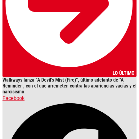
LO ÚLTIMO
Walkways lanza “A Devil's Mist (Fire)”, último adelanto de "A
Reminder", con el que arremeten contra las apariencias vacías y el
narcisismo
Facebook