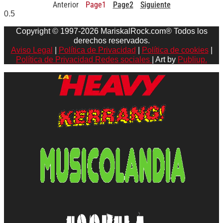
Anterior
Page
1
Page
2
Siguiente
Copyright © 1997-2026 MariskalRock.com® Todos los
derechos reservados.
Aviso Legal
|
Política de Privacidad
|
Política de cookies
|
Política de Privacidad Redes sociales
| Art by
Publiup.