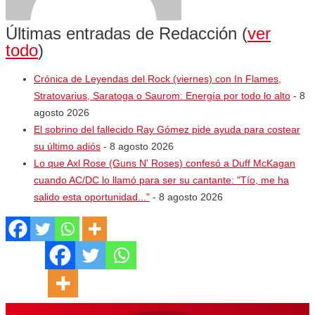
Últimas entradas de Redacción
(
ver
todo
)
Crónica de Leyendas del Rock (viernes) con In Flames,
Stratovarius, Saratoga o Saurom: Energía por todo lo alto
- 8
agosto 2026
El sobrino del fallecido Ray Gómez pide ayuda para costear
su último adiós
- 8 agosto 2026
Lo que Axl Rose (Guns N' Roses) confesó a Duff McKagan
cuando AC/DC lo llamó para ser su cantante: "Tío, me ha
salido esta oportunidad..."
- 8 agosto 2026