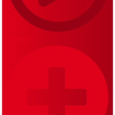
MariskalRock TV