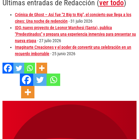
Últimas entradas de Redacción
(
ver todo
)
Crónica de Ghost – Así fue "2 Big to Rig", el concierto que llega a los
cines: Una noche de redención
- 31 julio 2026
IDO, nuevo proyecto de Leonor Marchesi (Santa), publica
"Predestinados" y prepara una experiencia inmersiva para presentar su
nueva etapa
- 27 julio 2026
Imaginarte Creaciones y el poder de convertir una celebración en un
recuerdo imborrable
- 25 junio 2026