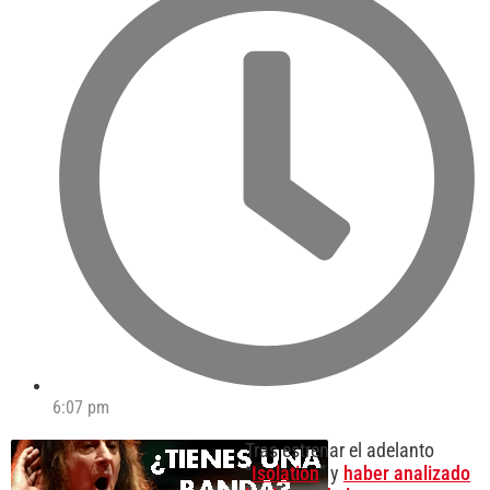
6:07 pm
Tras estrenar el adelanto
“
Isolation
” y
haber analizado