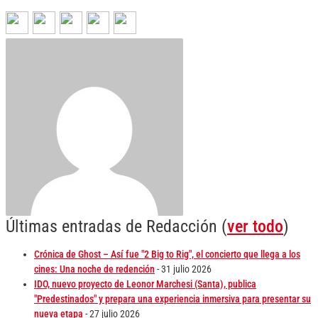
Últimas entradas de Redacción
(
ver todo
)
Crónica de Ghost – Así fue "2 Big to Rig", el concierto que llega a los
cines: Una noche de redención
- 31 julio 2026
IDO, nuevo proyecto de Leonor Marchesi (Santa), publica
"Predestinados" y prepara una experiencia inmersiva para presentar su
nueva etapa
- 27 julio 2026