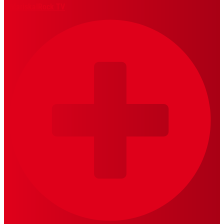
MariskalRock TV