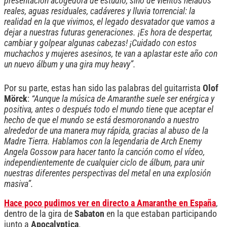
presentación acogedora de estudio, sino de vientos helados
reales, aguas residuales, cadáveres y lluvia torrencial: la
realidad en la que vivimos, el legado desvatador que vamos a
dejar a nuestras futuras generaciones. ¡Es hora de despertar,
cambiar y golpear algunas cabezas! ¡Cuidado con estos
muchachos y mujeres asesinos, te van a aplastar este año con
un nuevo álbum y una gira muy heavy”.
Por su parte, estas han sido las palabras del guitarrista
Olof
Mörck
:
“Aunque la música de Amaranthe suele ser enérgica y
positiva, antes o después todo el mundo tiene que aceptar el
hecho de que el mundo se está desmoronando a nuestro
alrededor de una manera muy rápida, gracias al abuso de la
Madre Tierra. Hablamos con la legendaria de Arch Enemy
Angela Gossow para hacer tanto la canción como el vídeo,
independientemente de cualquier ciclo de álbum, para unir
nuestras diferentes perspectivas del metal en una explosión
masiva”.
Hace poco pudimos ver en directo a Amaranthe en España
,
dentro de la gira de
Sabaton
en la que estaban participando
junto a
Apocalyptica
.