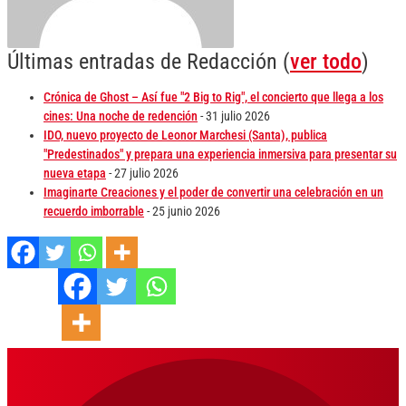
Últimas entradas de Redacción
(
ver todo
)
Crónica de Ghost – Así fue "2 Big to Rig", el concierto que llega a los
cines: Una noche de redención
- 31 julio 2026
IDO, nuevo proyecto de Leonor Marchesi (Santa), publica
"Predestinados" y prepara una experiencia inmersiva para presentar su
nueva etapa
- 27 julio 2026
Imaginarte Creaciones y el poder de convertir una celebración en un
recuerdo imborrable
- 25 junio 2026