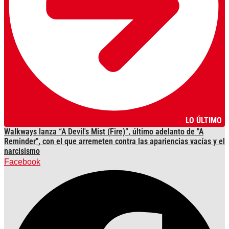
LO ÚLTIMO
Walkways lanza “A Devil's Mist (Fire)”, último adelanto de "A
Reminder", con el que arremeten contra las apariencias vacías y el
narcisismo
Facebook