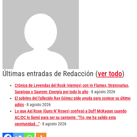
Últimas entradas de Redacción
(
ver todo
)
Crónica de Leyendas del Rock (viernes) con In Flames, Stratovarius,
Saratoga o Saurom: Energía por todo lo alto
- 8 agosto 2026
El sobrino del fallecido Ray Gómez pide ayuda para costear su último
adiós
- 8 agosto 2026
Lo que Axl Rose (Guns N' Roses) confesó a Duff McKagan cuando
AC/DC lo llamó para ser su cantante: "Tío, me ha salido esta
oportunidad..."
- 8 agosto 2026