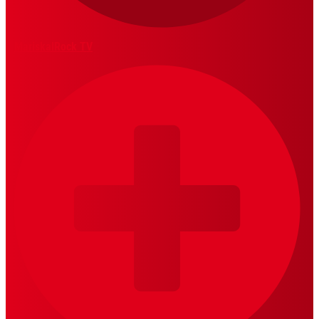
MariskalRock TV