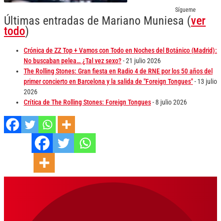
Sígueme
Últimas entradas de Mariano Muniesa
(
ver
todo
)
Crónica de ZZ Top + Vamos con Todo en Noches del Botánico (Madrid):
No buscaban pelea… ¿Tal vez sexo?
- 21 julio 2026
The Rolling Stones: Gran fiesta en Radio 4 de RNE por los 50 años del
primer concierto en Barcelona y la salida de "Foreign Tongues"
- 13 julio
2026
Crítica de The Rolling Stones: Foreign Tongues
- 8 julio 2026