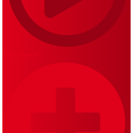
MariskalRock TV