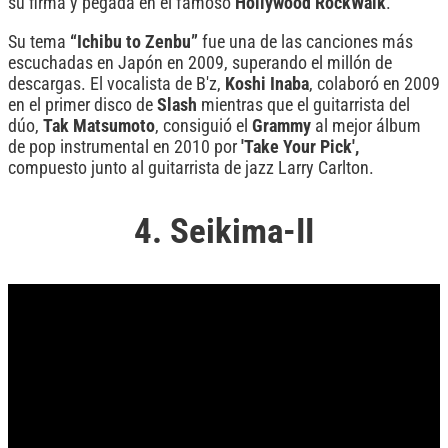
su firma y pegada en el famoso
Hollywood
RockWalk
.
Su tema
“Ichibu to Zenbu”
fue una de las canciones más
escuchadas en Japón en 2009, superando el millón de
descargas. El vocalista de B'z,
Koshi
Inaba
, colaboró en 2009
en el primer disco de
Slash
mientras que el guitarrista del
dúo,
Tak
Matsumoto
, consiguió el
Grammy
al mejor álbum
de pop instrumental en 2010 por
'Take Your Pick',
compuesto junto al guitarrista de jazz Larry Carlton.
4. Seikima-II