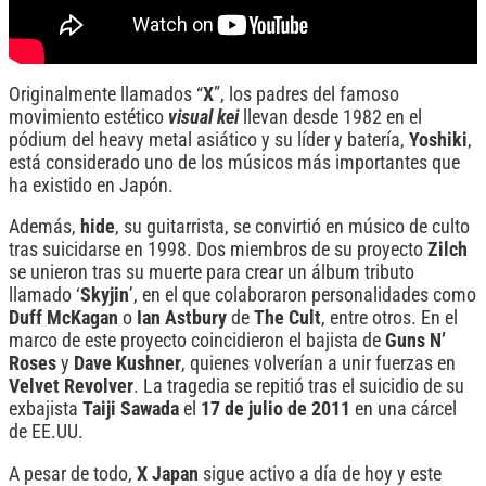
Originalmente llamados “
X
”, los padres del famoso
movimiento estético
visual
kei
llevan desde 1982 en el
pódium del heavy metal asiático y su líder y batería,
Yoshiki
,
está considerado uno de los músicos más importantes que
ha existido en Japón.
Además,
hide
, su guitarrista, se convirtió en músico de culto
tras suicidarse en 1998. Dos miembros de su proyecto
Zilch
se unieron tras su muerte para crear un álbum tributo
llamado ‘
Skyjin
’, en el que colaboraron personalidades como
Duff
McKagan
o
Ian
Astbury
de
The
Cult
, entre otros. En el
marco de este proyecto coincidieron el bajista de
Guns
N’
Roses
y
Dave
Kushner
, quienes volverían a unir fuerzas en
Velvet
Revolver
. La tragedia se repitió tras el suicidio de su
exbajista
Taiji
Sawada
el
17 de julio de 2011
en una cárcel
de EE.UU.
A pesar de todo,
X
Japan
sigue activo a día de hoy y este