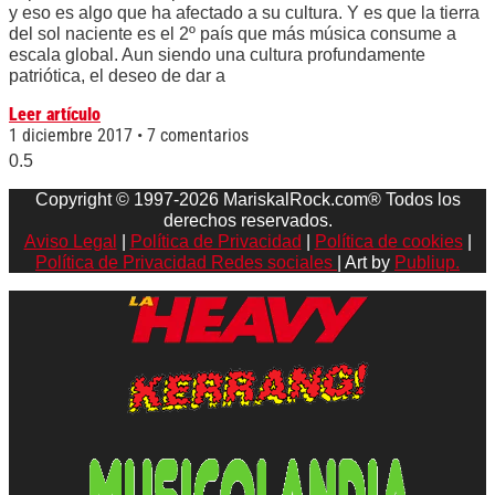
y eso es algo que ha afectado a su cultura. Y es que la tierra
del sol naciente es el 2º país que más música consume a
escala global. Aun siendo una cultura profundamente
patriótica, el deseo de dar a
Leer artículo
1 diciembre 2017
7 comentarios
Copyright © 1997-2026 MariskalRock.com® Todos los
derechos reservados.
Aviso Legal
|
Política de Privacidad
|
Política de cookies
|
Política de Privacidad Redes sociales
| Art by
Publiup.