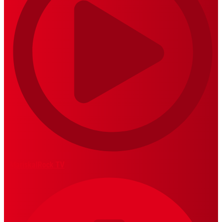
MariskalRock TV