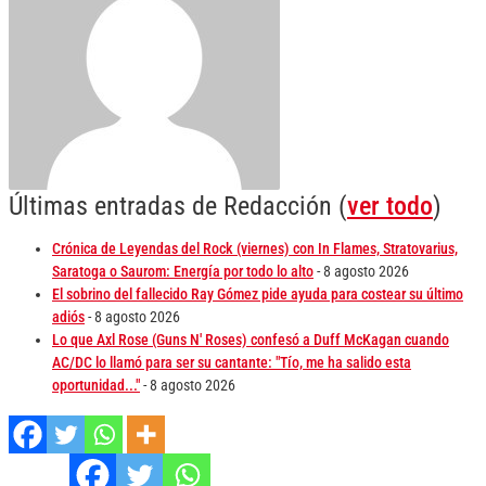
Últimas entradas de Redacción
(
ver todo
)
Crónica de Leyendas del Rock (viernes) con In Flames, Stratovarius,
Saratoga o Saurom: Energía por todo lo alto
- 8 agosto 2026
El sobrino del fallecido Ray Gómez pide ayuda para costear su último
adiós
- 8 agosto 2026
Lo que Axl Rose (Guns N' Roses) confesó a Duff McKagan cuando
AC/DC lo llamó para ser su cantante: "Tío, me ha salido esta
oportunidad..."
- 8 agosto 2026