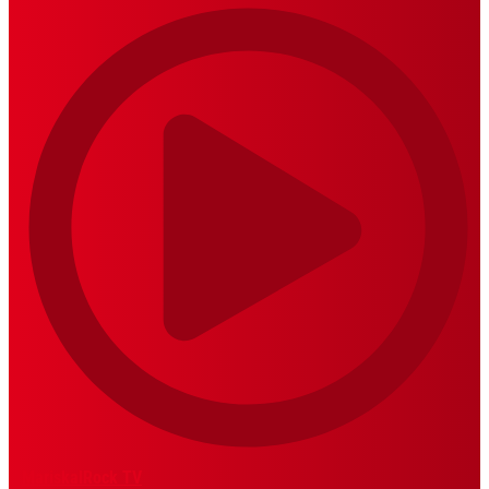
MariskalRock TV