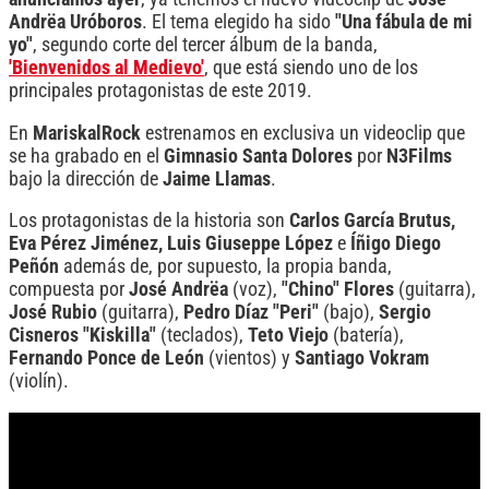
Andrëa Uróboros
. El tema elegido ha sido
"Una fábula de mi
yo"
, segundo corte del tercer álbum de la banda,
'Bienvenidos al Medievo'
, que está siendo uno de los
principales protagonistas de este 2019.
En
MariskalRock
estrenamos en exclusiva un videoclip que
se ha grabado en el
Gimnasio Santa Dolores
por
N3Films
bajo la dirección de
Jaime Llamas
.
Los protagonistas de la historia son
Carlos García Brutus,
Eva Pérez Jiménez, Luis Giuseppe López
e
Íñigo Diego
Peñón
además de, por supuesto, la propia banda,
compuesta por
José Andrëa
(voz),
"Chino" Flores
(guitarra),
José Rubio
(guitarra),
Pedro Díaz "Peri"
(bajo),
Sergio
Cisneros "Kiskilla"
(teclados),
Teto Viejo
(batería),
Fernando Ponce de León
(vientos) y
Santiago Vokram
(violín).