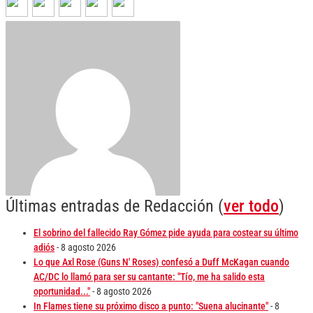
Últimas entradas de Redacción
(
ver todo
)
El sobrino del fallecido Ray Gómez pide ayuda para costear su último
adiós
- 8 agosto 2026
Lo que Axl Rose (Guns N' Roses) confesó a Duff McKagan cuando
AC/DC lo llamó para ser su cantante: "Tío, me ha salido esta
oportunidad..."
- 8 agosto 2026
In Flames tiene su próximo disco a punto: "Suena alucinante"
- 8