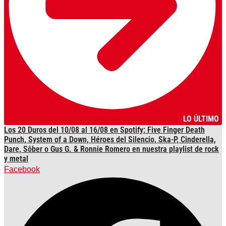
LO ÚLTIMO
Los 20 Duros del 10/08 al 16/08 en Spotify: Five Finger Death
Punch, System of a Down, Héroes del Silencio, Ska-P, Cinderella,
Dare, Sôber o Gus G. & Ronnie Romero en nuestra playlist de rock
y metal
Facebook