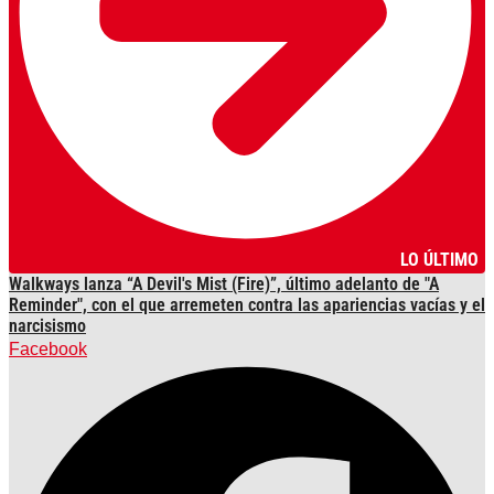
LO ÚLTIMO
Walkways lanza “A Devil's Mist (Fire)”, último adelanto de "A
Reminder", con el que arremeten contra las apariencias vacías y el
narcisismo
Facebook