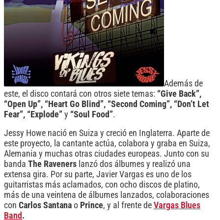
Además de
este, el disco contará con otros siete temas:
“Give Back”,
“Open Up”, “Heart Go Blind”, “Second Coming”, “Don’t Let
Fear”, “Explode”
y
“Soul Food”
.
Jessy Howe nació en Suiza y creció en Inglaterra. Aparte de
este proyecto, la cantante actúa, colabora y graba en Suiza,
Alemania y muchas otras ciudades europeas. Junto con su
banda
The Raveners
lanzó dos álbumes y realizó una
extensa gira. Por su parte, Javier Vargas es uno de los
guitarristas más aclamados, con ocho discos de platino,
más de una veintena de álbumes lanzados, colaboraciones
con
Carlos Santana
o
Prince
, y al frente de
Vargas Blues
Band
.