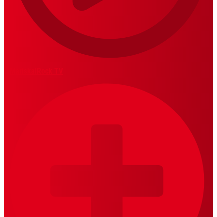
MariskalRock TV