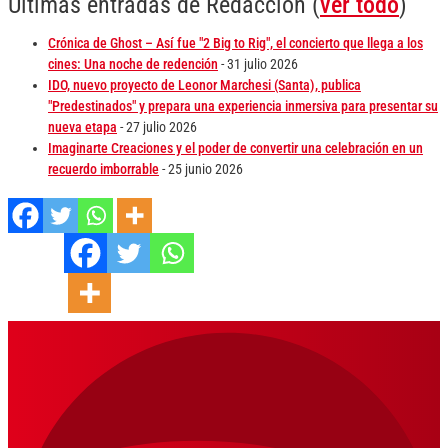
Últimas entradas de Redacción
(
ver todo
)
Crónica de Ghost – Así fue "2 Big to Rig", el concierto que llega a los
cines: Una noche de redención
- 31 julio 2026
IDO, nuevo proyecto de Leonor Marchesi (Santa), publica
"Predestinados" y prepara una experiencia inmersiva para presentar su
nueva etapa
- 27 julio 2026
Imaginarte Creaciones y el poder de convertir una celebración en un
recuerdo imborrable
- 25 junio 2026