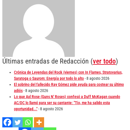
Últimas entradas de Redacción
(
ver todo
)
Crónica de Leyendas del Rock (viernes) con In Flames, Stratovarius,
Saratoga o Saurom: Energía por todo lo alto
- 8 agosto 2026
El sobrino del fallecido Ray Gómez pide ayuda para costear su último
adiós
- 8 agosto 2026
Lo que Axl Rose (Guns N' Roses) confesó a Duff McKagan cuando
AC/DC lo llamó para ser su cantante: "Tío, me ha salido esta
oportunidad..."
- 8 agosto 2026