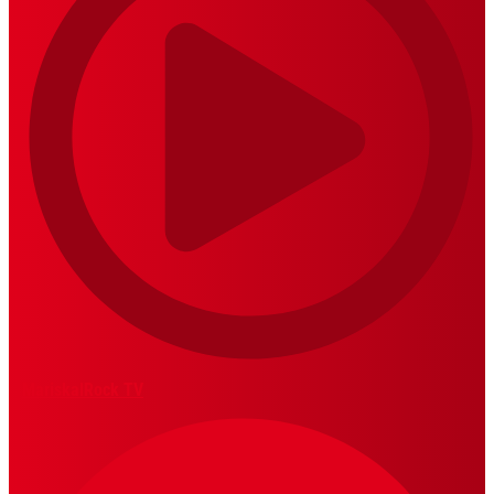
MariskalRock TV