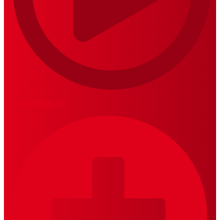
MariskalRock TV