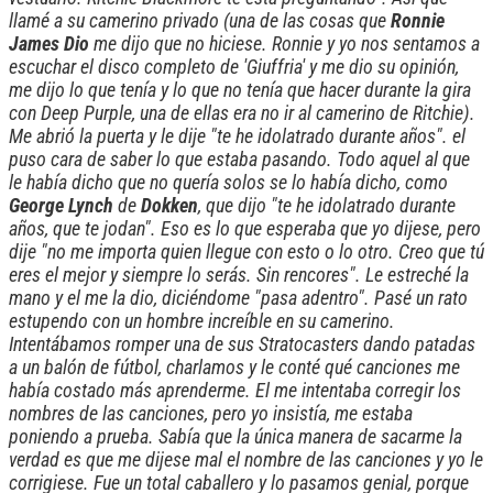
llamé a su camerino privado (una de las cosas que
Ronnie
James Dio
me dijo que no hiciese. Ronnie y yo nos sentamos a
escuchar el disco completo de 'Giuffria' y me dio su opinión,
me dijo lo que tenía y lo que no tenía que hacer durante la gira
con Deep Purple, una de ellas era no ir al camerino de Ritchie).
Me abrió la puerta y le dije "te he idolatrado durante años". el
puso cara de saber lo que estaba pasando. Todo aquel al que
le había dicho que no quería solos se lo había dicho, como
George Lynch
de
Dokken
, que dijo "te he idolatrado durante
años, que te jodan". Eso es lo que esperaba que yo dijese, pero
dije "no me importa quien llegue con esto o lo otro. Creo que tú
eres el mejor y siempre lo serás. Sin rencores". Le estreché la
mano y el me la dio, diciéndome "pasa adentro". Pasé un rato
estupendo con un hombre increíble en su camerino.
Intentábamos romper una de sus Stratocasters dando patadas
a un balón de fútbol, charlamos y le conté qué canciones me
había costado más aprenderme. El me intentaba corregir los
nombres de las canciones, pero yo insistía, me estaba
poniendo a prueba. Sabía que la única manera de sacarme la
verdad es que me dijese mal el nombre de las canciones y yo le
corrigiese. Fue un total caballero y lo pasamos genial, porque