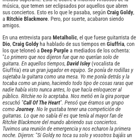
música, que temen ser eclipsados por aquellos que abren
sus conciertos. Esto es lo que le pasaba, según
Craig Goldy
,
a
Ritchie Blackmore
. Pero, por suerte, acabaron siendo
amigos.
En una entrevista para
Metalholic
, el que fuese guitarrista de
Dio
,
Craig Goldy
ha hablado de sus tiempos en
Giuffria
, con
los que teloneó a
Deep Purple
a mediados de los ochenta:
"
Lo primero que nos dijeron fue que no querían solo de
guitarra. En aquellos tiempos,
David Isley
(vocalista de
Giuffria)
era un gran jugador en equipo. Se ponía de rodillas y
sujetaba la guitarra como una mesa. Yo me ponía detrás y la
tocaba como un piano, haciendo todo tipo de cosas raras que
nadie había visto nunca antes, lo que hacía enloquecer al
público. Ritchie no lo aceptaba. Nos metió en la gira porque
escuchó "
Call Of The Heart
". Pensó que éramos un grupo
como
Journey
. No le gustaba tener una competición de
guitarras. Lo que no sabía él es que tenía al mayor fan de
Ritchie Blackmore del mundo abriendo sus conciertos.
Tuvimos una reunión de emergencia y nos echaron la primera
noche. Dijeron: "Si Goldy no toca su solo y vosotros bajáis un