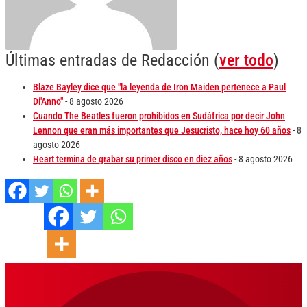
Últimas entradas de Redacción
(
ver todo
)
Blaze Bayley dice que "la leyenda de Iron Maiden pertenece a Paul
Di'Anno"
- 8 agosto 2026
Cuando The Beatles fueron prohibidos en Sudáfrica por decir John
Lennon que eran más importantes que Jesucristo, hace hoy 60 años
- 8
agosto 2026
Heart termina de grabar su primer disco en diez años
- 8 agosto 2026