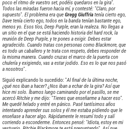
poco el ritmo de vuestro set, podéis quedaros en la gira".
Todos las miradas fueron hacia mí, y contesté: "Claro, por
supuesto". El problema era que
Gregg Giuffria
tenía cierto ego,
Dave tenía cierto ego, todos en la banda tenían bastante ego,
menos yo. Esos tíos, Deep Purple, eran la realeza. No llegas a
un sitio en el que se está haciendo historia del hard rock, la
reunión de Deep Purple, y te pones a exigir. Debes estar
agradecido. Cuando tratas con personas como Blackmore, que
es todo un caballero y te trata con respeto, debes responder de
la misma manera. Cuando cruzas el marco de la puerta con
chulería y exigiendo, vas a estar jodido. Eso es lo que nos pasó
a nosotros
".
Siguió explicando lo sucedido: "
Al final de la última noche,
¿qué nos iban a hacer? ¿Nos iban a echar de la gira? Así que
hice mi solo. Íbamos luego caminando por el pasillo, se me
acercó Ritchie y me dijo: "Tienes que enseñarme a hacer eso".
Me quedé helado y entré en pánico. Pasé tantísimos años
intentando aprender sus solos y él me estaba pidiendo que le
enseñase a hacer algo. Rápidamente le resumí todo y salí
corriendo a esconderme. Entonces pensé: "Idiota, estoy en mi
vestuario. Ritchie Blackmore te está preguntando". Así que