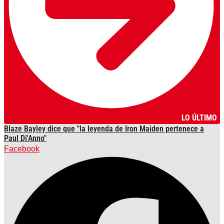
LO ÚLTIMO
Blaze Bayley dice que "la leyenda de Iron Maiden pertenece a
Paul Di'Anno"
Facebook