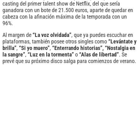
casting del primer talent show de Netflix, del que sería
ganadora con un bote de 21.500 euros, aparte de quedar en
cabeza con la afinación máxima de la temporada con un
96%.
Al margen de
“La voz olvidada”
, que ya puedes escuchar en
plataformas, también posee otros singles como
“Levántate y
brilla”
,
“Si yo muero”
,
“Enterrando historias”,
“Nostalgia en
la sangre”
,
“Luz en la tormenta”
o
“Alas de libertad”
. Se
prevé que su próximo disco salga para comienzos de verano.