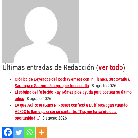
Últimas entradas de Redacción
(
ver todo
)
Crónica de Leyendas del Rock (viernes) con In Flames, Stratovarius,
Saratoga o Saurom: Energía por todo lo alto
- 8 agosto 2026
El sobrino del fallecido Ray Gómez pide ayuda para costear su último
adiós
- 8 agosto 2026
Lo que Axl Rose (Guns N' Roses) confesó a Duff McKagan cuando
AC/DC lo llamó para ser su cantante: "Tío, me ha salido esta
oportunidad..."
- 8 agosto 2026