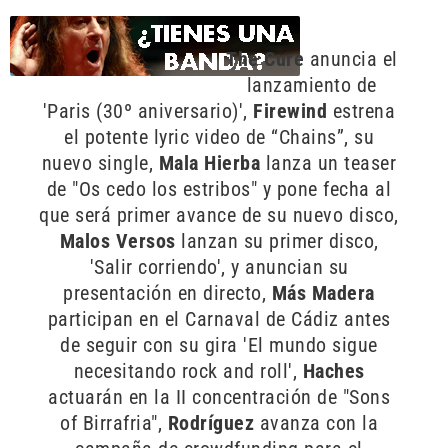
The Cure
anuncia el
lanzamiento de
'Paris (30º aniversario)',
Firewind
estrena
el potente lyric video de “Chains”, su
nuevo single,
Mala Hierba
lanza un teaser
de "Os cedo los estribos" y pone fecha al
que será primer avance de su nuevo disco,
Malos Versos
lanzan su primer disco,
'Salir corriendo', y anuncian su
presentación en directo,
Más Madera
participan en el Carnaval de Cádiz antes
de seguir con su gira 'El mundo sigue
necesitando rock and roll',
Haches
actuarán en la II concentración de "Sons
of Birrafria",
Rodríguez
avanza con la