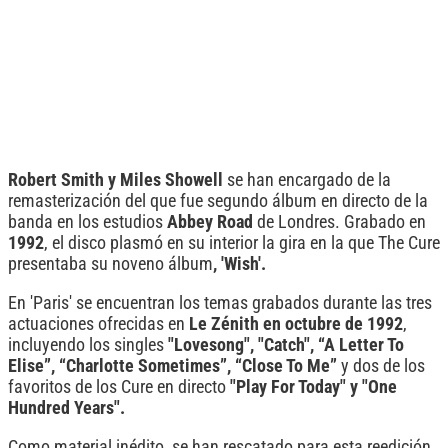
Robert Smith y Miles Showell
se han encargado de la
remasterización del que fue segundo álbum en directo de la
banda en los estudios
Abbey Road
de Londres. Grabado en
1992
, el disco plasmó en su interior la gira en la que The Cure
presentaba su noveno álbum
, 'Wish'.
En 'Paris' se encuentran los temas grabados durante las tres
actuaciones ofrecidas en
Le Zénith en octubre de 1992
,
incluyendo los singles
"Lovesong", "Catch", “A Letter To
Elise”, “Charlotte Sometimes”, “Close To Me”
y dos de los
favoritos de los Cure en directo
"Play For Today" y "One
Hundred Years".
Como material inédito, se han rescatado para esta reedición