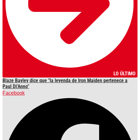
LO ÚLTIMO
Blaze Bayley dice que "la leyenda de Iron Maiden pertenece a
Paul Di'Anno"
Facebook