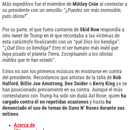
Más expeditivo fue el miembro de
Mötley Crüe
al contestar a
su presidente con un sencillo: “
¿Puedes ser más insensible,
puto idiota?
”.
Por su parte, el que fuera cantante de
Skid Row
respondía a
otro
tweet
de Trump en el que recordaba a las víctimas de
esta catástrofe finalizando con un “
qué Dios los bendiga
”:
“
‘¿Qué Dios os bendiga?’ Eres el ser humano más inútil que
haya pisado el planeta Tierra. Exceptuando a los idiotas
inútiles que te han votado
”.
Estos no son los primeros músicos en mostrarse en contra
del presidente. Recordamos que artistas de la talla de
Rob
Halford
,
Billie Joe Amstrong
,
Dee Snider
o
Kerry King
ya se
han posicionado previamente en su contra. Aunque el más
contestatario con Trump ha sido sin duda Axl Rose, quien
ha
cargado contra él en repetidas ocasiones
y hasta
ha
denunciado el uso de temas de Guns N’ Roses durante sus
mítines
.
Acerca de