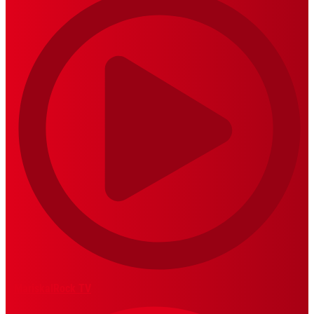
MariskalRock TV